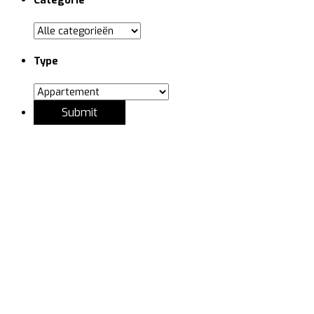
Type
Appartement Erembodegem – te huur
Appartement
,
Staanplaats
,
Te huur
Bekijk project
→
Appartement Erembodegem – verhuurd
Appartement
,
Staanplaats
,
VERHUURD