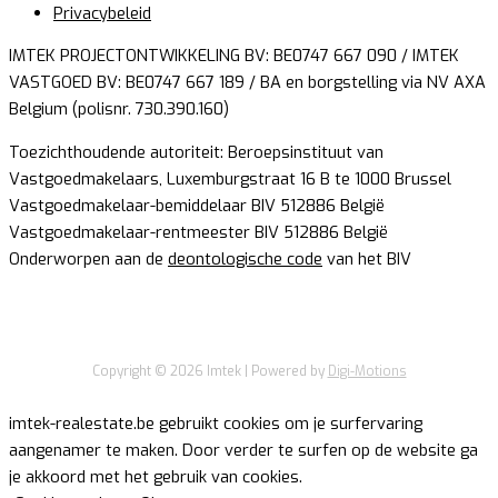
Privacybeleid
IMTEK PROJECTONTWIKKELING BV: BE0747 667 090 / IMTEK
VASTGOED BV: BE0747 667 189 / BA en borgstelling via NV AXA
Belgium (polisnr. 730.390.160)
Toezichthoudende autoriteit: Beroepsinstituut van
Vastgoedmakelaars, Luxemburgstraat 16 B te 1000 Brussel
Vastgoedmakelaar-bemiddelaar BIV 512886 België
Vastgoedmakelaar-rentmeester BIV 512886 België
Onderworpen aan de
deontologische code
van het BIV
Copyright © 2026
Imtek
| Powered by
Digi-Motions
imtek-realestate.be gebruikt cookies om je surfervaring
aangenamer te maken. Door verder te surfen op de website ga
je akkoord met het gebruik van cookies.