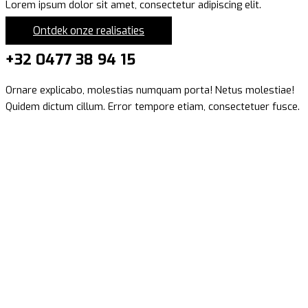
Lorem ipsum dolor sit amet, consectetur adipiscing elit.
Ontdek onze realisaties
+32 0477 38 94 15
Ornare explicabo, molestias numquam porta! Netus molestiae!
Quidem dictum cillum. Error tempore etiam, consectetuer fusce.
Get in touch !
Contacteer ons vrijblijvend voor meer
informatie
Naam
*
Voornaam
Achternaam
E-mailadres
*