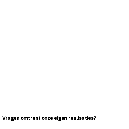
Appartement
,
Staanplaats
,
VERHUURD
Bekijk project
→
Appartement Erembodegem – verhuurd
Appartement
,
Staanplaats
,
VERHUURD
Bekijk project
→
Appartement Erembodegem – verhuurd
Appartement
,
Staanplaats
,
VERHUURD
Bekijk project
→
Vragen omtrent onze eigen realisaties?